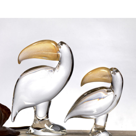
Terra
Le diverse forme delle innumerevoli
creature che popolano la Terra
hanno ispirato i nostri maestri vetrai
a creare numerosi animali, ognuno
bello a suo modo, dalle creature più
umili alle bestie più selvagge. Ogni
creazione, interamente realizzata a
mano, è il risultato unico
dell'interpretazione scultorea
personale dei nostri maestri del
cristallo.